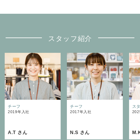
スタッフ紹介
チーフ
チーフ
ス
2019年入社
2017年入社
20
A.T さん
N.S さん
M.